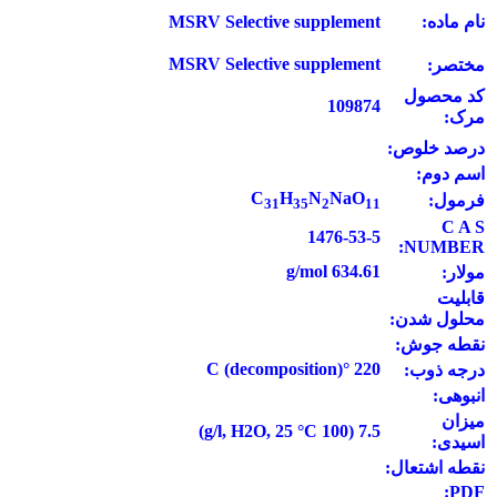
نام ماده:
MSRV Selective supplement
MSRV Selective supplement
مختصر:
کد محصول
109874
مرک:
درصد خلوص:
اسم دوم:
C
H
N
NaO
فرمول:
3
1
3
5
2
1
1
C A S
1476-53-5
NUMBER:
634.61 g/mol
مولار:
قابلیت
محلول شدن:
نقطه جوش:
220 °C (decomposition)
درجه ذوب:
انبوهی:
میزان
7.5 (100 g/l, H2O, 25 °C)
اسیدی:
نقطه اشتعال:
PDF: