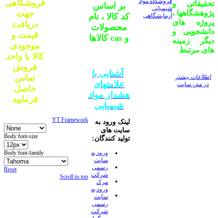
فروشگاه مواد
فروشگاهی
تحقیقاتی و
بر اساس
شیمیایی
پژوهشگاهها ،
جهت
کد کالا ، نام
آزمایشگاهی
پروژه های
دریافت
محصولات
دانشجویی و
قیمت و
و
cas
کالاها
دیگر زمینه
موجودی
های مرتبط
کالا با واحد
فروش
آشنایی با
تماس
اطلاعات بیشتر
علامتهای
در متن سایت
حاصل
هشدار مواد
فرمایید
شیمیایی
YT Framework
لینک ورود به
سایت های
Body font-size
تولید کنندگان:
ورود به
Body font-family
سایت
رسمی
Reset
شرکت
Scroll to top
مرک
ورود به
سایت
رسمی
شرکت