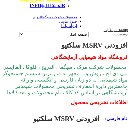
INFO@111555.IR
محصولات شرکت سیگماآلدریچ
جدول تناوبی
ارتباط با ما
popup
توضیحات
نظرات
توضیحات
افزودنی MSRV سلکتیو
فروشگاه مواد شیمیایی آزمایشگاهی
محصولات شرکت مرک ، سیگما ، آلدریچ ، فلوکا ، آلفاایسر
،بی دی اچ ، روش و....مجهز به مدرنترین سیستم جستجوگر
مواد شیمیایی به دو زبان فارسی و انگلیسی وارائه
جامعترین دایرة المعارف تشریحی محصولات شیمیایی
آزمایشگاهی بر اساس کد کالا ، نام محصولات و cas کالاها
اطلاعات تشریحی محصول
افزودنی MSRV سلکتیو
نام فارسی: