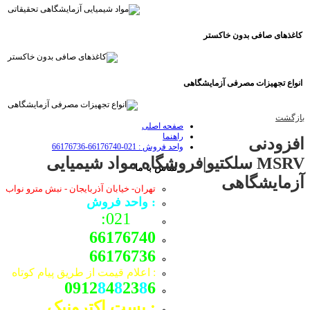
کاغذهای صافی بدون خاکستر
انواع تجهیزات مصرفی آزمایشگاهی
بازگشت
صفحه اصلی
راهنما
افزودنی
واحد فروش : 021-66176740-66176736
MSRV سلکتیو|فروشگاه مواد شیمیایی
: تماس با ما
آزمایشگاهی
تهران- خیابان آذربایجان - نبش مترو نواب
: واحد فروش
021:
66176740
66176736
: اعلام قیمت از طریق پیام کوتاه
0912
8
4
8
23
8
6
: پست اکترونیک