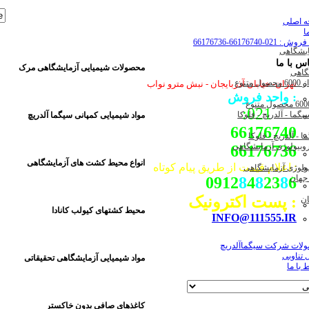
 اصلی
ا
 021-66176740-66176736
اس با ما
محصولات شیمیایی آزمایشگاهی مرک
گاهی
تهران- خیابان آذربایجان - نبش مترو نواب
: واحد فروش
021:
مواد شیمیایی کمپانی سیگما آلدریچ
66176740
 آلدریچ - فلوکا
66176736
انواع محیط کشت های آزمایشگاهی
: اعلام قیمت از طریق پیام کوتاه
ولوژی آزمایشگاهی
0912
8
4
8
23
8
6
: پست اکترونیک
ان
محیط کشتهای کیولب کانادا
INFO@111555.IR
لات شرکت سیگماآلدریچ
 تناوبی
مواد شیمیایی آزمایشگاهی تحقیقاتی
ط با ما
کاغذهای صافی بدون خاکستر